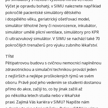
Výčet je opravdu bohatý, v SIMU naleznete například
pokročilé pacientské simulátory dětského
i dospělého věku, geriatrický ošetřovací model,
simulátor těhotné ženy či novorozence, inkubátor,
simulátor umělé plicní ventilace, simulátory pro KPR
či ultrazvukový simulátor. V SIMU se nachází také 70
pokročilých trenažerů pro výuku zubního lékařství.
TÝM
Pětipatrovou budovu s cvičnou nemocnicí naplněnou
zdravotnickou a simulační technikou provází jeden
z nejširších a nejlépe proškolených týmů ve svém
oboru. Právě pod jeho vedením se studenti dostanou
přímo do akce, zažijí to, co by jinak zažili až
po několika letech studia nebo v lékařské
praxi. Zajímá Vás kariéra v SIMU? Napište nám