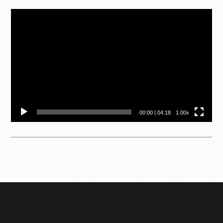
Video
přehrávač
00:00
|
04:18
1.00x