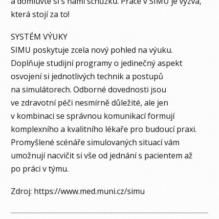
a domluvte si s námi schůzku. Práce v SIMU je výzva,
která stojí za to!
SYSTÉM VÝUKY
SIMU poskytuje zcela nový pohled na výuku.
Doplňuje studijní programy o jedinečný aspekt
osvojení si jednotlivých technik a postupů
na simulátorech. Odborné dovednosti jsou
ve zdravotní péči nesmírně důležité, ale jen
v kombinaci se správnou komunikací formují
komplexního a kvalitního lékaře pro budoucí praxi.
Promyšlené scénáře simulovaných situací vám
umožnují nacvičit si vše od jednání s pacientem až
po práci v týmu.
Zdroj: https://www.med.muni.cz/simu