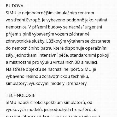
BUDOVA
SIMU je nejmodernějším simulačním centrem
ve střední Evropě. Je vybaveno podobně jako reálná
nemocnice. V přízemí budovy se nachází urgentní
příjem s plně vybaveným vozem záchranné
zdravotnické služby. Lůžkovým výtahem se dostanete
do nemocničního patra, které disponuje operačními
sály, jednotkami intenzivní péče, standardními pokoji
a místnostmi pro výuku virtuálních 3D simulací.
Na střeše objektu se nachází heliport. SIMU je
vybaveno reálnou zdravotnickou techniku,
simulátory, výukovými modely i trenažery.
TECHNOLOGIE
SIMU nabízí široké spektrum simulátorů, od
výukových modelů, jednoduchých trenažérů až
po simulátory s nízkou i vysokou mírou věrnosti.