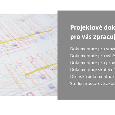
Projektové do
pro vás zprac
Dokumentace pro stave
Dokumentace pro výběr
Dokumentace pro prove
Dokumentace skutečnéh
Dílenská dokumentace
Studie prostorové akus