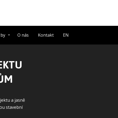
žby
O nás
Kontakt
EN
EKTU
KŮM
jektu a jasně
nou stavební