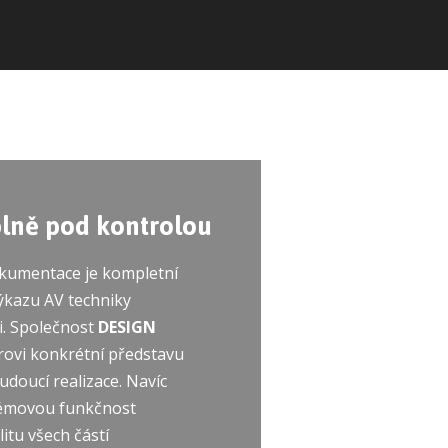
plně pod kontrolou
okumentace je kompletní
ýkazu AV techniky
. Společnost
DESIGN
rovi konkrétní představu
udoucí realizace. Navíc
émovou funkčnost
itu všech částí