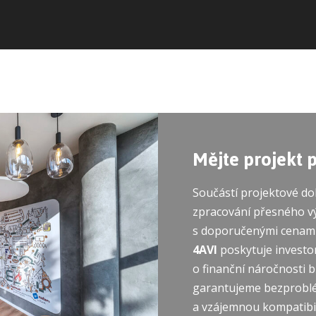
Mějte projekt 
Součástí projektové d
zpracování přesného v
s doporučenými cenami
4AVI
poskytuje investo
o finanční náročnosti b
garantujeme bezprobl
a vzájemnou kompatibil