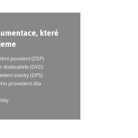
kumentace, které
ujeme
bní povolení (DSP)
 dodavatele (DVD)
dení stavby (DPS)
o provedení díla
tiky