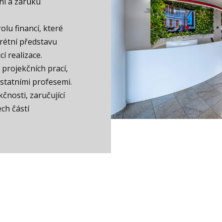
ní a záruku
olu financí, které
rétní představu
í realizace.
 projekčních prací,
ostatními profesemi.
nosti, zaručující
ch částí